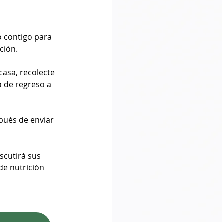
o contigo para
ción.
casa, recolecte
a de regreso a
pués de enviar
iscutirá sus
de nutrición