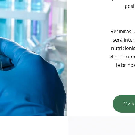
posi
Recibirás 
será inte
nutricioni
el nutricio
le brind
Con