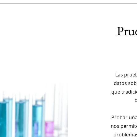
Prue
Las prueb
datos sob
que tradic
d
Probar una
nos permit
problemas